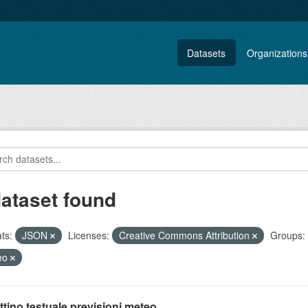
Datasets
Organizations
dataset found
ts:
JSON
Licenses:
Creative Commons Attribution
Groups:
eo
ttino testuale previsioni meteo