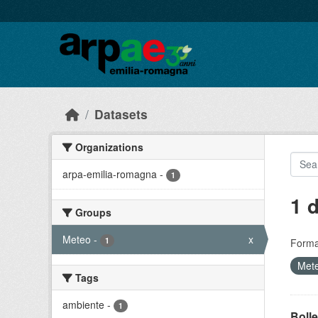
Skip to main content
Datasets
Organizations
arpa-emilia-romagna
-
1
1 
Groups
Meteo
-
x
1
Forma
Met
Tags
ambiente
-
1
Bolle