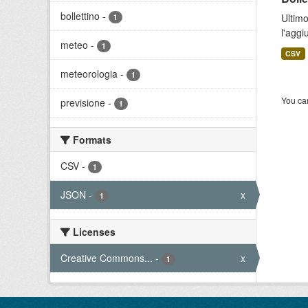
bollettino
-
Ultimo
1
l'aggi
meteo
-
1
CSV
meteorologia
-
1
You can
previsione
-
1
Formats
CSV
-
1
JSON
-
x
1
Licenses
Creative Commons...
-
x
1