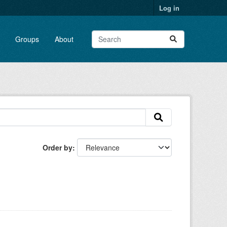
Log in
Groups
About
Order by