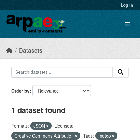
Skip to main content
Log in
Datasets
Order by
1 dataset found
Formats:
JSON
Licenses:
Creative Commons Attribution
Tags:
meteo