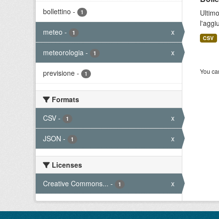
bollettino
-
Ultimo
1
l'aggi
meteo
-
x
1
CSV
meteorologia
-
x
1
You can
previsione
-
1
Formats
CSV
-
x
1
JSON
-
x
1
Licenses
Creative Commons...
-
x
1