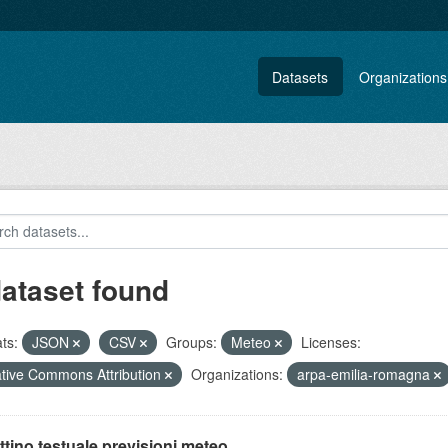
Datasets
Organizations
dataset found
ts:
JSON
CSV
Groups:
Meteo
Licenses:
tive Commons Attribution
Organizations:
arpa-emilia-romagna
ttino testuale previsioni meteo