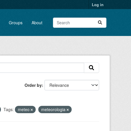
Log in
Groups
About
Order by
Tags:
meteo
meteorologia