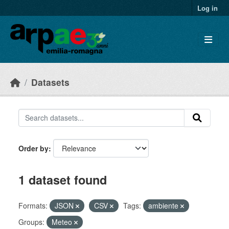
Skip to main content
Log in
Datasets
Order by
1 dataset found
Formats:
JSON
CSV
Tags:
ambiente
Groups:
Meteo