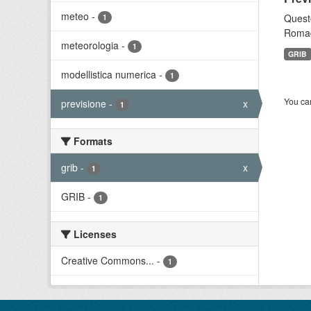
meteo
-
Questo
1
Romagn
meteorologia
-
1
GRIB
modellistica numerica
-
1
You can
previsione
-
x
1
Formats
grib
-
x
1
GRIB
-
1
Licenses
Creative Commons...
-
1