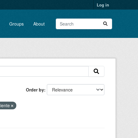
Log in
Groups
About
Order by
iente