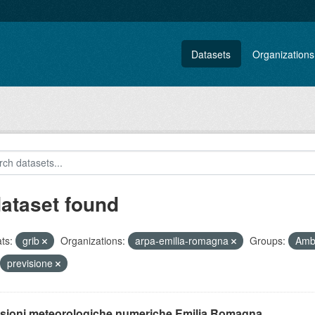
Datasets
Organizations
dataset found
ts:
grib
Organizations:
arpa-emilia-romagna
Groups:
Amb
previsione
isioni meteorologiche numeriche Emilia Romagna