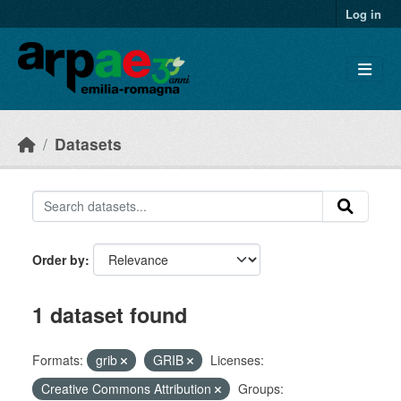
Skip to main content
Log in
Datasets
Order by
1 dataset found
Formats:
grib
GRIB
Licenses:
Creative Commons Attribution
Groups: