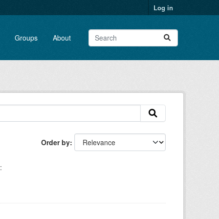
Log in
Groups
About
Order by
: