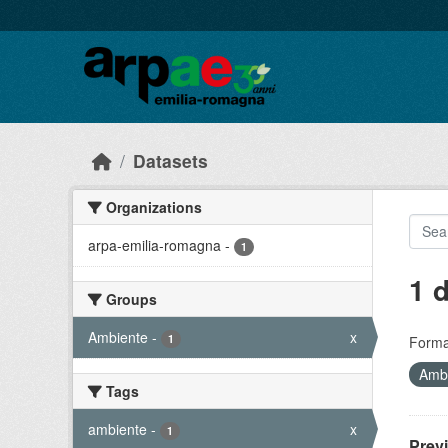
Skip to main content
Datasets
Organizations
arpa-emilia-romagna
-
1
1 
Groups
Ambiente
-
x
1
Forma
Amb
Tags
ambiente
-
x
1
Prev