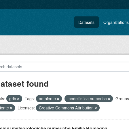
Datasets
Organizations
dataset found
ts:
grib
Tags:
ambiente
modellistica numerica
Groups
iente
Licenses:
Creative Commons Attribution
isioni meteorologiche numeriche Emilia Romagna