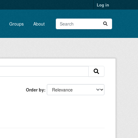
Log in
Groups
About
Order by