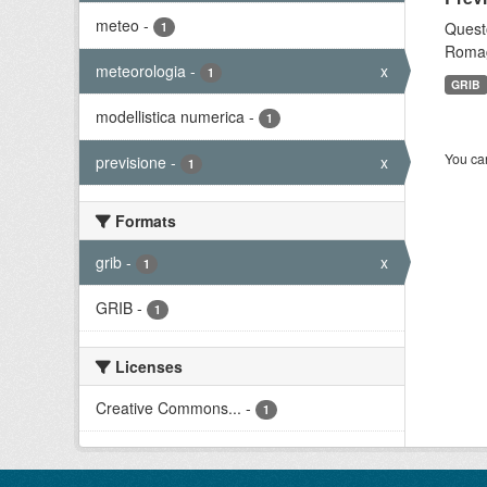
meteo
-
Questo
1
Romagn
meteorologia
-
x
1
GRIB
modellistica numerica
-
1
You can
previsione
-
x
1
Formats
grib
-
x
1
GRIB
-
1
Licenses
Creative Commons...
-
1