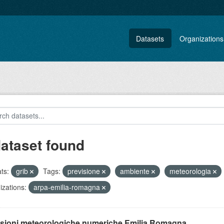
Datasets
Organizations
dataset found
ts:
grib
Tags:
previsione
ambiente
meteorologia
zations:
arpa-emilia-romagna
isioni meteorologiche numeriche Emilia Romagna