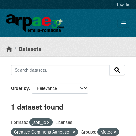
Skip to main content
Log in
Datasets
Order by
1 dataset found
Formats:
json_ld
Licenses:
Creative Commons Attribution
Groups:
Meteo