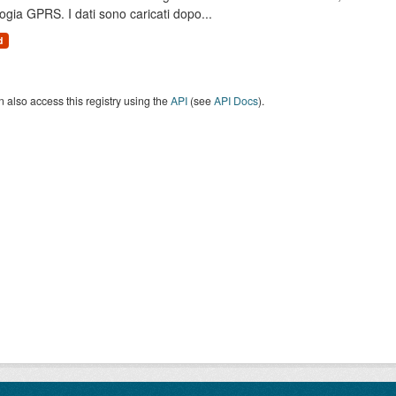
ogia GPRS. I dati sono caricati dopo...
d
 also access this registry using the
API
(see
API Docs
).