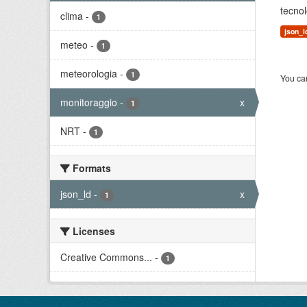
tecnol
clima
-
1
json_l
meteo
-
1
meteorologia
-
1
You can
monitoraggio
-
x
1
NRT
-
1
Formats
json_ld
-
x
1
Licenses
Creative Commons...
-
1