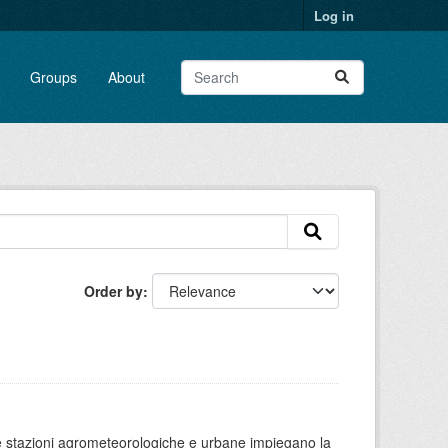
Log in
Groups
About
Order by
 le stazioni agrometeorologiche e urbane impiegano la