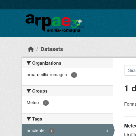
Skip to main content
Datasets
Organizations
arpa-emilia-romagna
-
1
1 
Groups
Meteo
-
1
Forma
Tags
Meteo
ambiente
-
x
1
Le sta