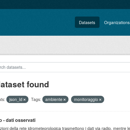
Datasets
Organizations
dataset found
ts:
json_ld
Tags:
ambiente
monitoraggio
 - dati osservati
zioni della rete idrometeorologica trasmettono i dati via radio, mentre