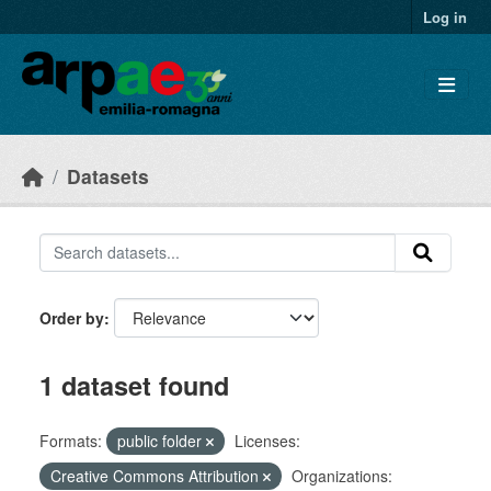
Skip to main content
Log in
Datasets
Order by
1 dataset found
Formats:
public folder
Licenses:
Creative Commons Attribution
Organizations: