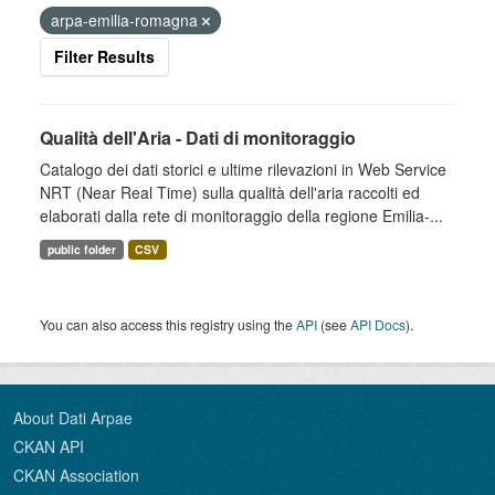
arpa-emilia-romagna
Filter Results
Qualità dell'Aria - Dati di monitoraggio
Catalogo dei dati storici e ultime rilevazioni in Web Service
NRT (Near Real Time) sulla qualità dell'aria raccolti ed
elaborati dalla rete di monitoraggio della regione Emilia-...
public folder
CSV
You can also access this registry using the
API
(see
API Docs
).
About Dati Arpae
CKAN API
CKAN Association