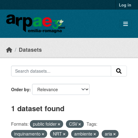
Skip to main content
Log in
Datasets
Order by
1 dataset found
Formats:
public folder
CSV
Tags:
inquinamento
NRT
ambiente
aria