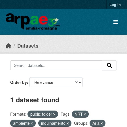
Skip to main content
Log in
Datasets
Order by
1 dataset found
Formats:
public folder
Tags:
NRT
ambiente
inquinamento
Groups:
Aria