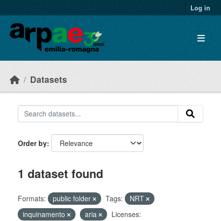
Skip to main content
Log in
Datasets
Order by
1 dataset found
Formats:
public folder
Tags:
NRT
inquinamento
aria
Licenses: