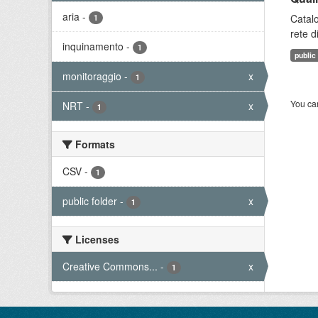
aria
-
Catalo
1
rete d
inquinamento
-
1
public
monitoraggio
-
x
1
You can
NRT
-
x
1
Formats
CSV
-
1
public folder
-
x
1
Licenses
Creative Commons...
-
x
1