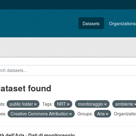
Datasets
Organizations
dataset found
ts:
public folder
Tags:
NRT
monitoraggio
ambiente
ses:
Creative Commons Attribution
Groups:
Aria
Organizatio
tà dell'Aria - Dati di monitoraggio