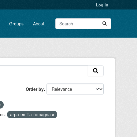
Log in
Groups
About
Order by
ns:
arpa-emilia-romagna