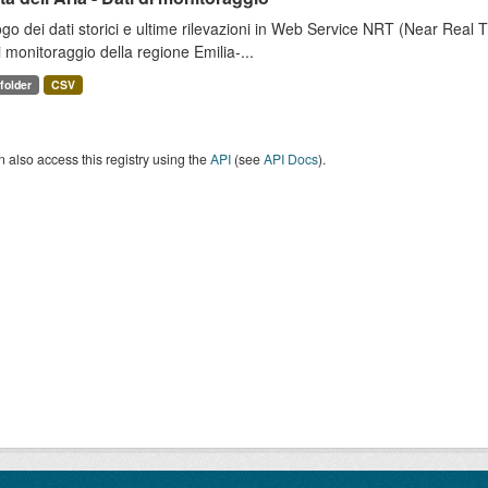
go dei dati storici e ultime rilevazioni in Web Service NRT (Near Real Tim
i monitoraggio della regione Emilia-...
 folder
CSV
 also access this registry using the
API
(see
API Docs
).