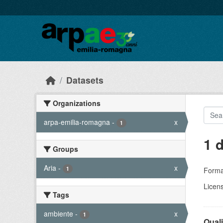
Skip to main content
Datasets
Organizations
arpa-emilia-romagna
-
x
1
1 
Groups
Aria
-
x
1
Forma
Licen
Tags
ambiente
-
x
1
Quali