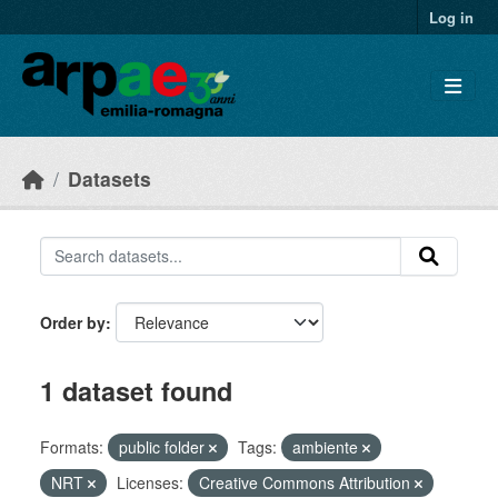
Skip to main content
Log in
Datasets
Order by
1 dataset found
Formats:
public folder
Tags:
ambiente
NRT
Licenses:
Creative Commons Attribution