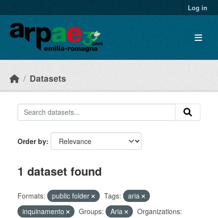
Skip to main content
Log in
Datasets
Order by
1 dataset found
Formats:
public folder
Tags:
aria
inquinamento
Groups:
Aria
Organizations: