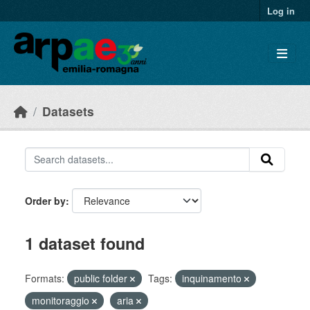
Skip to main content
Log in
Datasets
Order by
1 dataset found
Formats:
public folder
Tags:
inquinamento
monitoraggio
aria