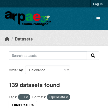
Skip to main content
Log in
Datasets
Order by
139 datasets found
Tags:
EU
Formats:
OpenData
Filter Results