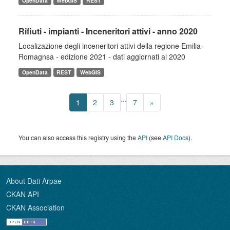
OpenData
WebGIS
REST
Rifiuti - impianti - Inceneritori attivi - anno 2020
Localizazione degli inceneritori attivi della regione Emilia-
Romagnsa - edizione 2021 - dati aggiornati al 2020
OpenData
REST
WebGIS
...
1
2
3
7
»
You can also access this registry using the
API
(see
API Docs
).
About Dati Arpae
CKAN API
CKAN Association