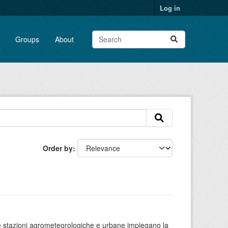
Log in
Groups
About
Order by
 le stazioni agrometeorologiche e urbane impiegano la