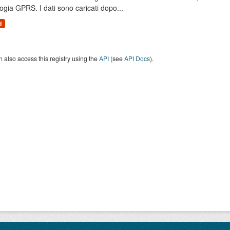
ogia GPRS. I dati sono caricati dopo...
d
 also access this registry using the
API
(see
API Docs
).