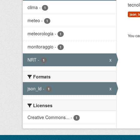
tecnol
clima
-
1
json_l
meteo
-
1
meteorologia
-
1
You can
monitoraggio
-
1
NRT
-
x
1
Formats
json_ld
-
x
1
Licenses
Creative Commons...
-
1