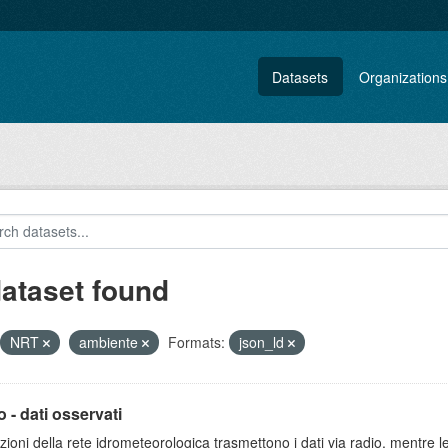
Datasets
Organizations
dataset found
NRT
ambiente
Formats:
json_ld
 - dati osservati
zioni della rete idrometeorologica trasmettono i dati via radio, mentre