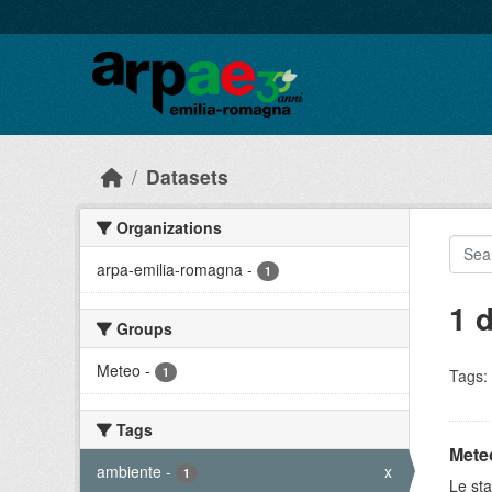
Skip to main content
Datasets
Organizations
arpa-emilia-romagna
-
1
1 
Groups
Meteo
-
1
Tags:
Tags
Meteo
ambiente
-
x
1
Le sta