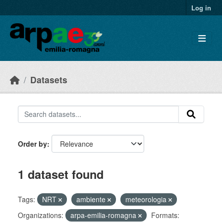
Skip to main content
Log in
Datasets
Order by
1 dataset found
Tags:
NRT
ambiente
meteorologia
Organizations:
arpa-emilia-romagna
Formats: