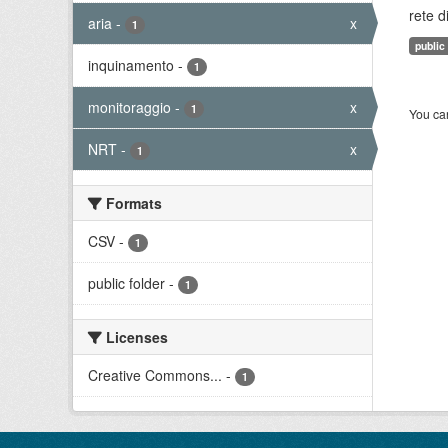
rete d
aria
-
x
1
public
inquinamento
-
1
monitoraggio
-
x
1
You can
NRT
-
x
1
Formats
CSV
-
1
public folder
-
1
Licenses
Creative Commons...
-
1