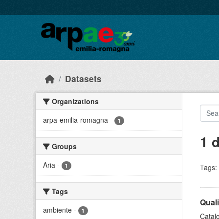
Skip to main content
Datasets
Organizations
arpa-emilia-romagna
-
1
1 
Groups
Aria
-
1
Tags:
Tags
Quali
ambiente
-
1
Catalo