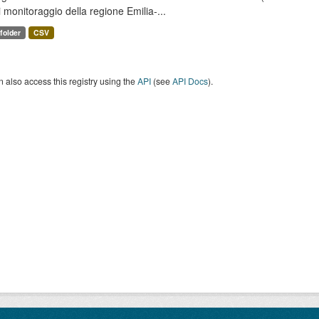
i monitoraggio della regione Emilia-...
 folder
CSV
 also access this registry using the
API
(see
API Docs
).