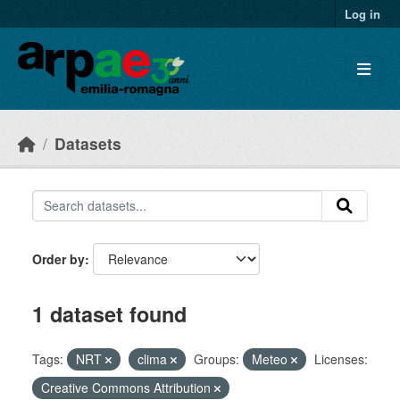
Skip to main content
Log in
Datasets
Order by
1 dataset found
Tags:
NRT
clima
Groups:
Meteo
Licenses:
Creative Commons Attribution