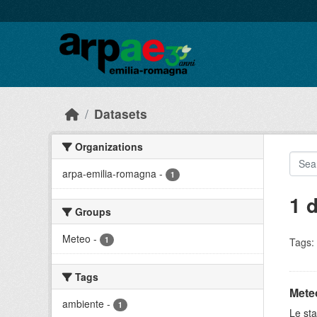
Skip to main content
Datasets
Organizations
arpa-emilia-romagna
-
1
1 
Groups
Meteo
-
1
Tags:
Tags
Meteo
ambiente
-
1
Le sta