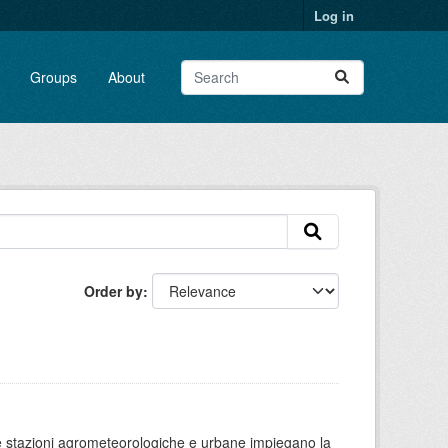
Log in
Groups
About
Order by
 le stazioni agrometeorologiche e urbane impiegano la