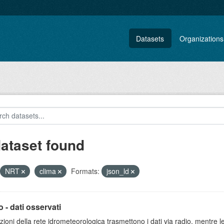
Datasets
Organizations
dataset found
NRT
clima
Formats:
json_ld
 - dati osservati
zioni della rete idrometeorologica trasmettono i dati via radio, mentre