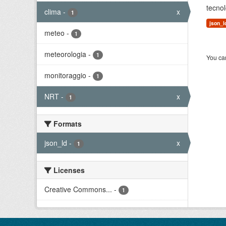
tecnol
clima
-
x
1
json_l
meteo
-
1
meteorologia
-
1
You can
monitoraggio
-
1
NRT
-
x
1
Formats
json_ld
-
x
1
Licenses
Creative Commons...
-
1