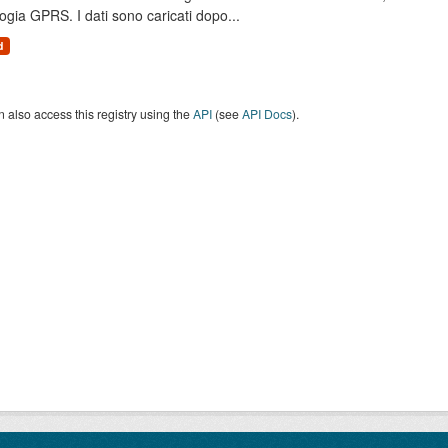
ogia GPRS. I dati sono caricati dopo...
d
 also access this registry using the
API
(see
API Docs
).