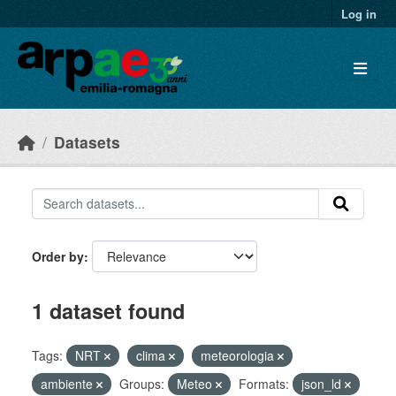
Skip to main content
Log in
Datasets
Order by
1 dataset found
Tags:
NRT
clima
meteorologia
ambiente
Groups:
Meteo
Formats:
json_ld