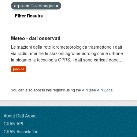
arpa-emilia-romagna
Filter Results
Meteo - dati osservati
Le stazioni della rete idrometeorologica trasmettono i dati
via radio, mentre le stazioni agrometeorologiche e urbane
impiegano la tecnologia GPRS. I dati sono caricati dopo...
json_ld
You can also access this registry using the
API
(see
API Docs
).
About Dati Arpae
CKAN API
CKAN Association