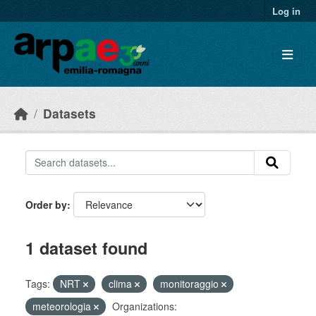
Skip to main content
Log in
Datasets
Order by
1 dataset found
Tags:
NRT
clima
monitoraggio
meteorologia
Organizations: