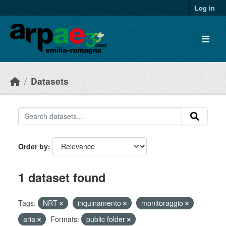
Skip to main content
Log in
Datasets
Order by
1 dataset found
Tags:
NRT
inquinamento
monitoraggio
aria
Formats:
public folder