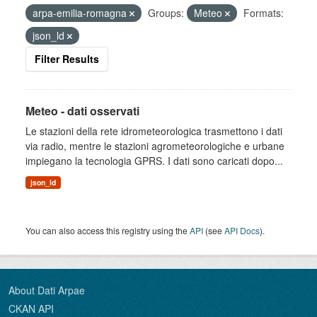
arpa-emilia-romagna
Groups:
Meteo
Formats:
json_ld
Filter Results
Meteo - dati osservati
Le stazioni della rete idrometeorologica trasmettono i dati
via radio, mentre le stazioni agrometeorologiche e urbane
impiegano la tecnologia GPRS. I dati sono caricati dopo...
json_ld
You can also access this registry using the
API
(see
API Docs
).
About Dati Arpae
CKAN API