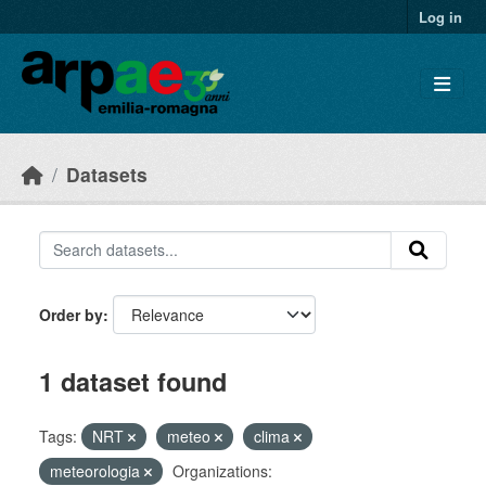
Skip to main content
Log in
Datasets
Order by
1 dataset found
Tags:
NRT
meteo
clima
meteorologia
Organizations: