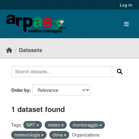
Skip to main content
Log in
Datasets
Order by
1 dataset found
Tags:
NRT
meteo
monitoraggio
meteorologia
clima
Organizations: