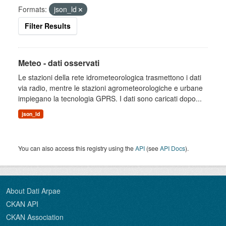
Formats:
json_ld
Filter Results
Meteo - dati osservati
Le stazioni della rete idrometeorologica trasmettono i dati
via radio, mentre le stazioni agrometeorologiche e urbane
impiegano la tecnologia GPRS. I dati sono caricati dopo...
json_ld
You can also access this registry using the
API
(see
API Docs
).
About Dati Arpae
CKAN API
CKAN Association