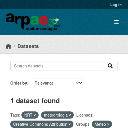
Skip to main content
Log in
Datasets
Order by
1 dataset found
Tags:
NRT
meteorologia
Licenses:
Creative Commons Attribution
Groups:
Meteo