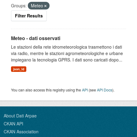
Groups:
Meteo
Filter Results
Meteo - dati osservati
Le stazioni della rete idrometeorologica trasmettono i dati
via radio, mentre le stazioni agrometeorologiche e urbane
impiegano la tecnologia GPRS. I dati sono caricati dopo...
json_ld
You can also access this registry using the
API
(see
API Docs
).
About Dati Arpae
CKAN API
CKAN Association