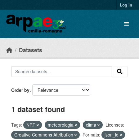
Skip to main content
Log in
Datasets
Order by
1 dataset found
Tags:
NRT
meteorologia
clima
Licenses:
Creative Commons Attribution
Formats:
json_ld