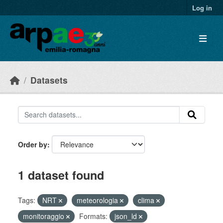
Skip to main content
Log in
Datasets
Order by
1 dataset found
Tags:
NRT
meteorologia
clima
monitoraggio
Formats:
json_ld