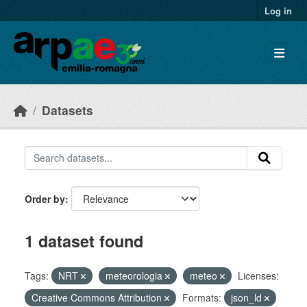
Skip to main content
Log in
Datasets
Order by
1 dataset found
Tags:
NRT
meteorologia
meteo
Licenses:
Creative Commons Attribution
Formats:
json_ld