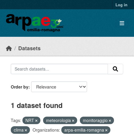
Skip to main content
Log in
Datasets
Order by
1 dataset found
Tags:
NRT
meteorologia
monitoraggio
clima
Organizations:
arpa-emilia-romagna