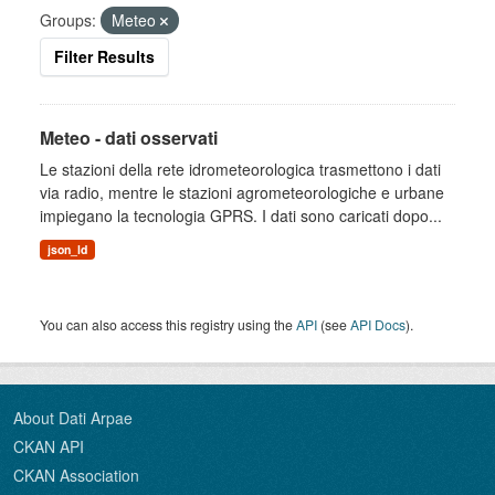
Groups:
Meteo
Filter Results
Meteo - dati osservati
Le stazioni della rete idrometeorologica trasmettono i dati
via radio, mentre le stazioni agrometeorologiche e urbane
impiegano la tecnologia GPRS. I dati sono caricati dopo...
json_ld
You can also access this registry using the
API
(see
API Docs
).
About Dati Arpae
CKAN API
CKAN Association