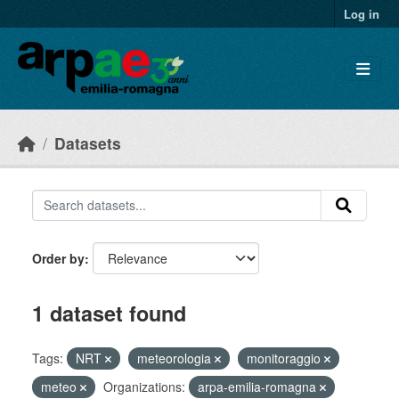
Skip to main content
Log in
Datasets
Order by
1 dataset found
Tags:
NRT
meteorologia
monitoraggio
meteo
Organizations:
arpa-emilia-romagna