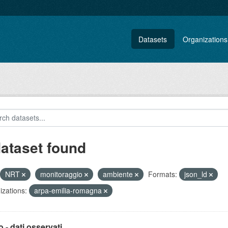
Datasets
Organizations
dataset found
NRT
monitoraggio
ambiente
Formats:
json_ld
zations:
arpa-emilia-romagna
 - dati osservati