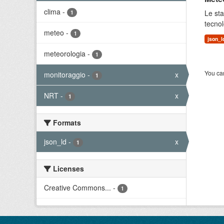
clima
-
Le sta
1
tecnol
meteo
-
1
json_l
meteorologia
-
1
You can
monitoraggio
-
x
1
NRT
-
x
1
Formats
json_ld
-
x
1
Licenses
Creative Commons...
-
1