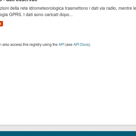
zioni della rete idrometeorologica trasmettono i dati via radio, mentre
ogia GPRS. I dati sono caricati dopo...
d
 also access this registry using the
API
(see
API Docs
).