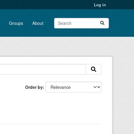
Log in
Groups
About
Order by