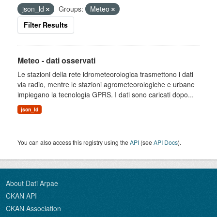
json_ld
Groups:
Meteo
Filter Results
Meteo - dati osservati
Le stazioni della rete idrometeorologica trasmettono i dati
via radio, mentre le stazioni agrometeorologiche e urbane
impiegano la tecnologia GPRS. I dati sono caricati dopo...
json_ld
You can also access this registry using the
API
(see
API Docs
).
About Dati Arpae
CKAN API
CKAN Association