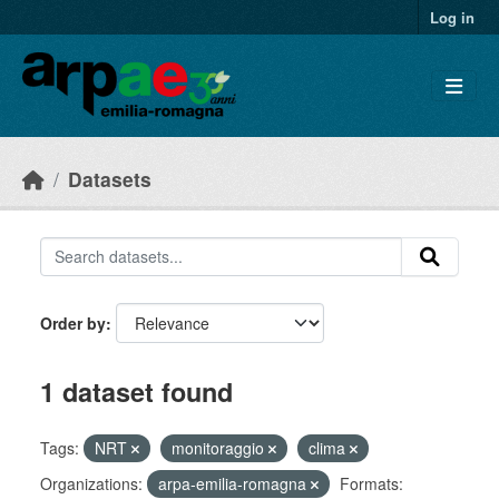
Skip to main content
Log in
Datasets
Order by
1 dataset found
Tags:
NRT
monitoraggio
clima
Organizations:
arpa-emilia-romagna
Formats: