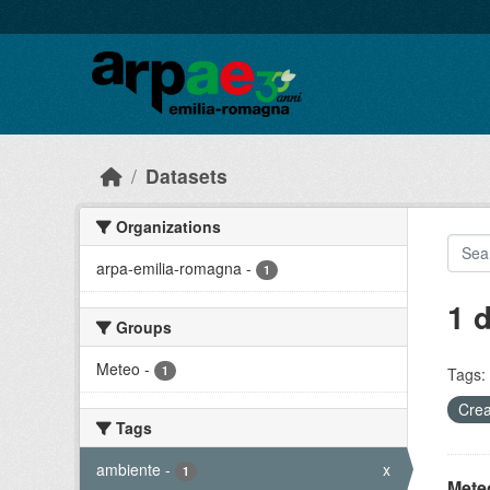
Skip to main content
Datasets
Organizations
arpa-emilia-romagna
-
1
1 
Groups
Meteo
-
1
Tags:
Crea
Tags
ambiente
-
x
1
Meteo