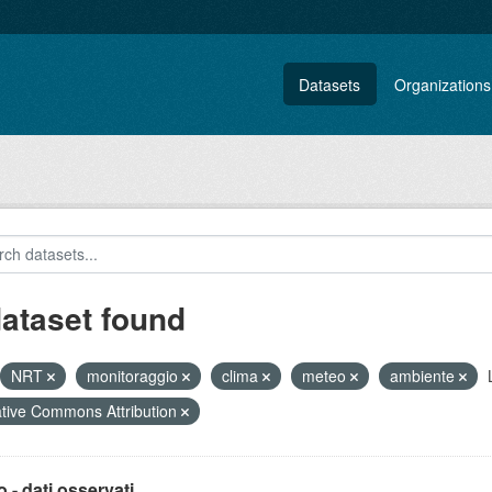
Datasets
Organizations
dataset found
NRT
monitoraggio
clima
meteo
ambiente
tive Commons Attribution
 - dati osservati