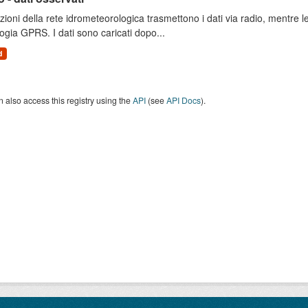
zioni della rete idrometeorologica trasmettono i dati via radio, mentre
ogia GPRS. I dati sono caricati dopo...
d
 also access this registry using the
API
(see
API Docs
).