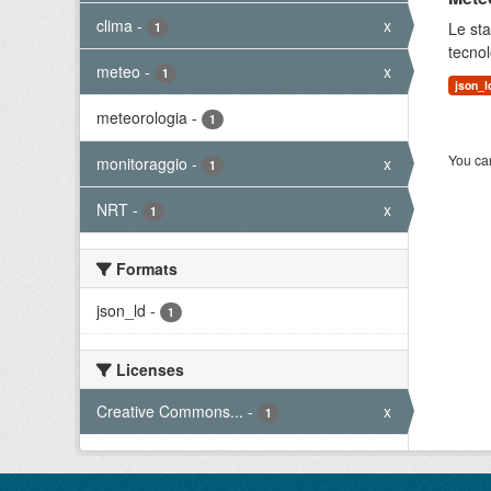
clima
-
x
Le sta
1
tecnol
meteo
-
x
1
json_l
meteorologia
-
1
You can
monitoraggio
-
x
1
NRT
-
x
1
Formats
json_ld
-
1
Licenses
Creative Commons...
-
x
1