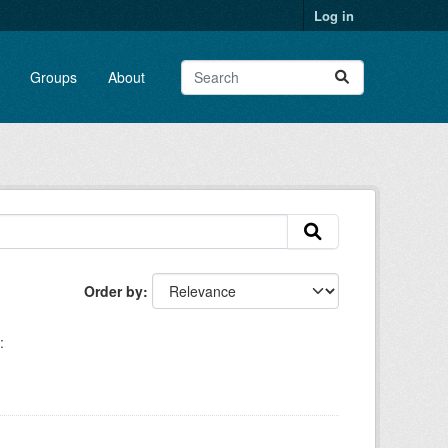
Log in
Groups
About
Order by
: