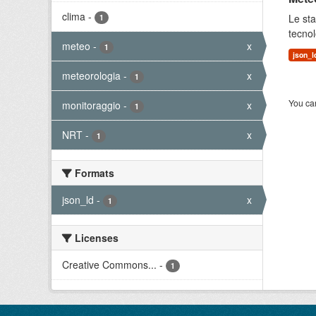
clima
-
Le sta
1
tecnol
meteo
-
x
1
json_l
meteorologia
-
x
1
You can
monitoraggio
-
x
1
NRT
-
x
1
Formats
json_ld
-
x
1
Licenses
Creative Commons...
-
1