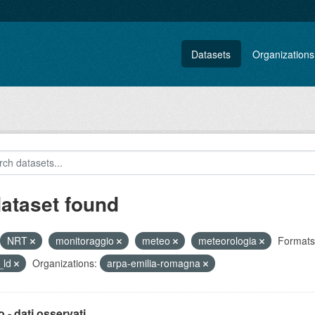
Datasets
Organizations
dataset found
NRT
monitoraggio
meteo
meteorologia
Formats
_ld
Organizations:
arpa-emilia-romagna
 - dati osservati