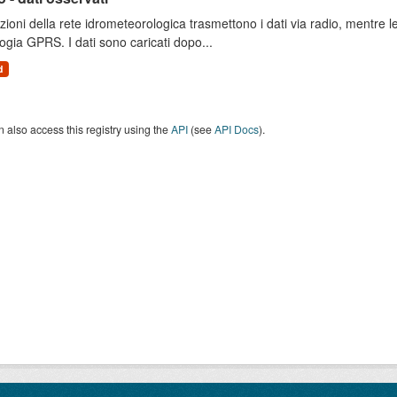
zioni della rete idrometeorologica trasmettono i dati via radio, mentre
ogia GPRS. I dati sono caricati dopo...
d
 also access this registry using the
API
(see
API Docs
).