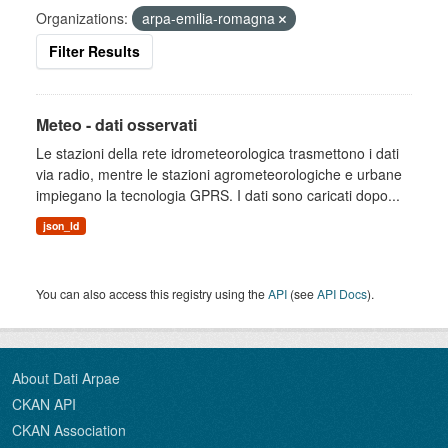
Organizations:
arpa-emilia-romagna
Filter Results
Meteo - dati osservati
Le stazioni della rete idrometeorologica trasmettono i dati
via radio, mentre le stazioni agrometeorologiche e urbane
impiegano la tecnologia GPRS. I dati sono caricati dopo...
json_ld
You can also access this registry using the
API
(see
API Docs
).
About Dati Arpae
CKAN API
CKAN Association