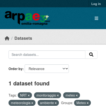
Skip to main content
Log in
Datasets
Order by
1 dataset found
Tags:
NRT
monitoraggio
meteo
meteorologia
ambiente
Groups:
Meteo