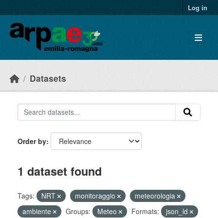
Skip to main content
Log in
Datasets
Order by
1 dataset found
Tags:
NRT
monitoraggio
meteorologia
ambiente
Groups:
Meteo
Formats:
json_ld