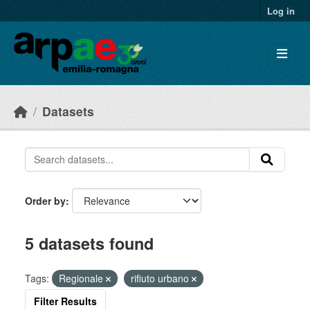
Skip to main content
Log in
Datasets
Order by
5 datasets found
Tags:
Regionale
rifiuto urbano
Filter Results