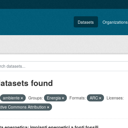
Datasets
Organizations
datasets found
ambiente
Groups:
Energia
Formats:
ARC
Licenses:
tive Commons Attribution
ta energetica: impianti energetici a fonti fossili