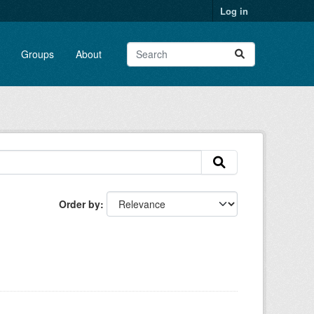
Log in
Groups
About
Order by