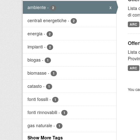
ambiente
-
x
Lista 
2
di com
centrali energetiche
-
2
ARC
energia
-
2
Offer
impianti
-
2
Lista 
Provin
biogas
-
1
ARC
biomasse
-
1
catasto
-
1
You can
fonti fossili
-
1
fonti rinnovabili
-
1
gas naturale
-
1
Show More Tags