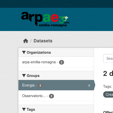
Skip to main content
Datasets
Organizations
arpa-emilia-romagna
-
2
2 
Groups
Energia
-
x
2
Tags:
Crea
Osservatorio...
-
2
Tags
Offer