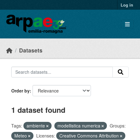
Skip to main content
Log in
Datasets
Order by
1 dataset found
Tags:
ambiente
modellistica numerica
Groups:
Meteo
Licenses:
Creative Commons Attribution