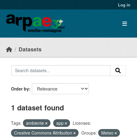
Skip to main content
Log in
Datasets
Order by
1 dataset found
Tags:
ambiente
app
Licenses:
Creative Commons Attribution
Groups:
Meteo