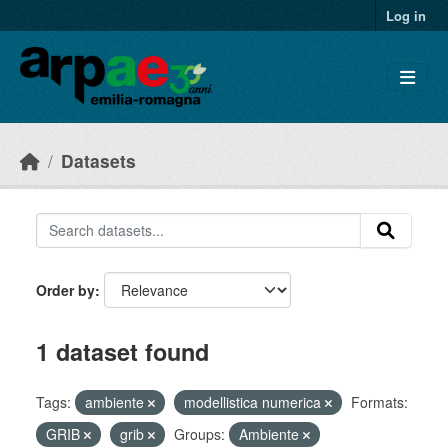
Skip to main content
Log in
Datasets
Order by
1 dataset found
Tags:
ambiente
modellistica numerica
Formats:
GRIB
grib
Groups:
Ambiente