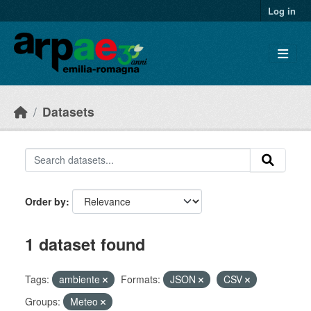
Skip to main content
Log in
Datasets
Order by
1 dataset found
Tags:
ambiente
Formats:
JSON
CSV
Groups:
Meteo