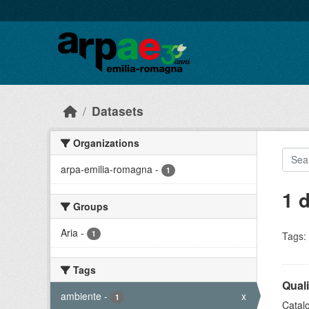
Skip to main content
Datasets
Organizations
arpa-emilia-romagna
-
1
1 
Groups
Aria
-
1
Tags:
Tags
Quali
ambiente
-
x
1
Catalo