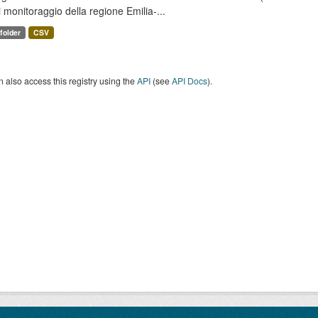
i monitoraggio della regione Emilia-...
 folder
CSV
 also access this registry using the
API
(see
API Docs
).