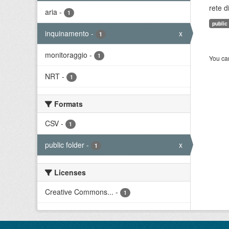
rete d
aria
-
1
public
inquinamento
-
x
1
monitoraggio
-
1
You can
NRT
-
1
Formats
CSV
-
1
public folder
-
x
1
Licenses
Creative Commons...
-
1