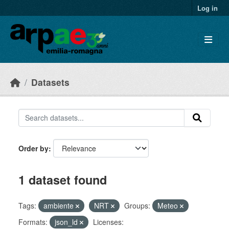
Skip to main content
Log in
Datasets
Order by
1 dataset found
Tags:
ambiente
NRT
Groups:
Meteo
Formats:
json_ld
Licenses: