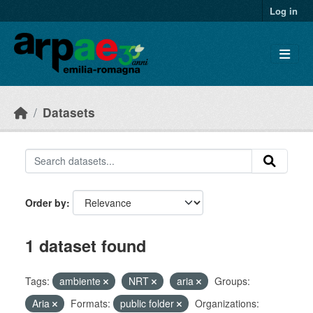
Skip to main content
Log in
Datasets
Order by
1 dataset found
Tags:
ambiente
NRT
aria
Groups:
Aria
Formats:
public folder
Organizations: