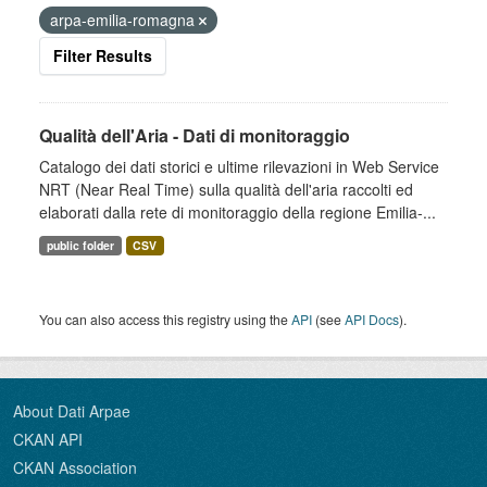
arpa-emilia-romagna
Filter Results
Qualità dell'Aria - Dati di monitoraggio
Catalogo dei dati storici e ultime rilevazioni in Web Service
NRT (Near Real Time) sulla qualità dell'aria raccolti ed
elaborati dalla rete di monitoraggio della regione Emilia-...
public folder
CSV
You can also access this registry using the
API
(see
API Docs
).
About Dati Arpae
CKAN API
CKAN Association